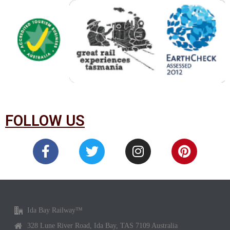
FOLLOW US
Ida Bay Railway™
328 Lune River Road, Ida Bay, TAS 7109 Australia