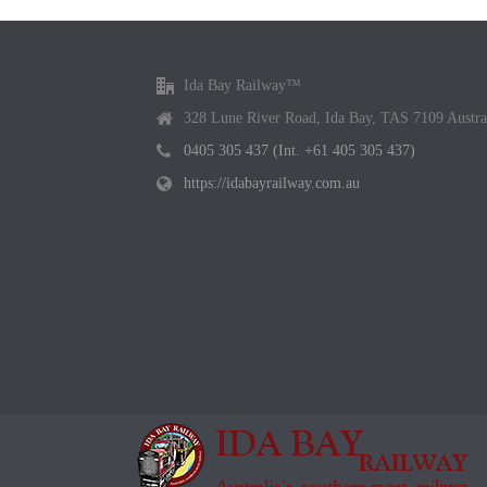
Ida Bay Railway™
328 Lune River Road, Ida Bay, TAS 7109 Austra
0405 305 437 (Int. +61 405 305 437)
https://idabayrailway.com.au