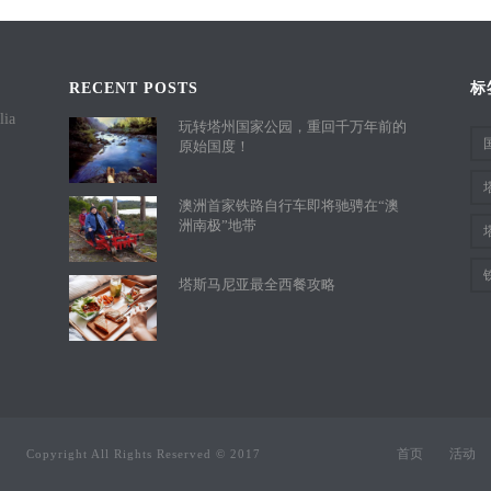
RECENT POSTS
标
lia
玩转塔州国家公园，重回千万年前的
原始国度！
澳洲首家铁路自行车即将驰骋在“澳
洲南极”地带
塔斯马尼亚最全西餐攻略
首页
活动
Copyright All Rights Reserved © 2017