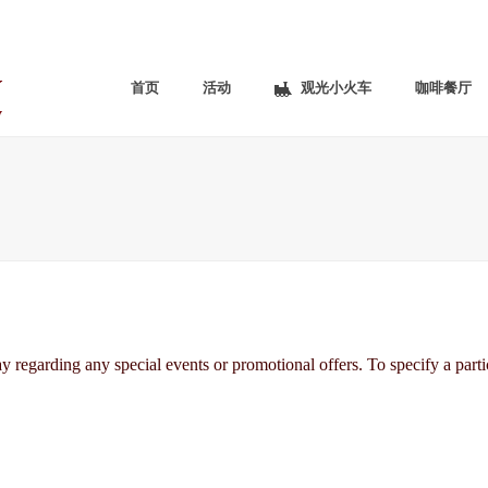
首页
活动
观光小火车
咖啡餐厅
regarding any special events or promotional offers. To specify a particu