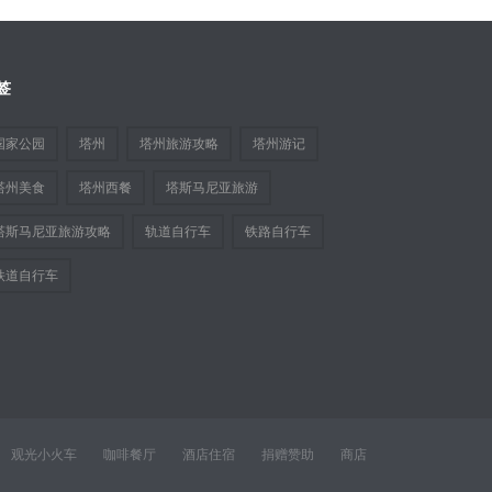
签
国家公园
塔州
塔州旅游攻略
塔州游记
塔州美食
塔州西餐
塔斯马尼亚旅游
塔斯马尼亚旅游攻略
轨道自行车
铁路自行车
铁道自行车
观光小火车
咖啡餐厅
酒店住宿
捐赠赞助
商店