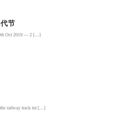
年代节
19th Oct 2019 — 2 […]
the railway track int […]