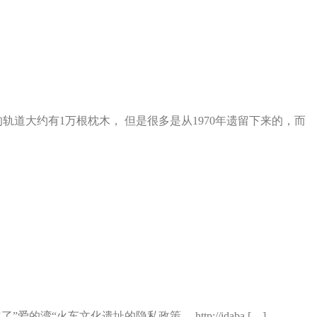
的轨道大约有1万根枕木， 但是很多是从1970年遗留下来的，而
确立了”爱的湾“火车文化遗址的隐私政策， http://idaba […]