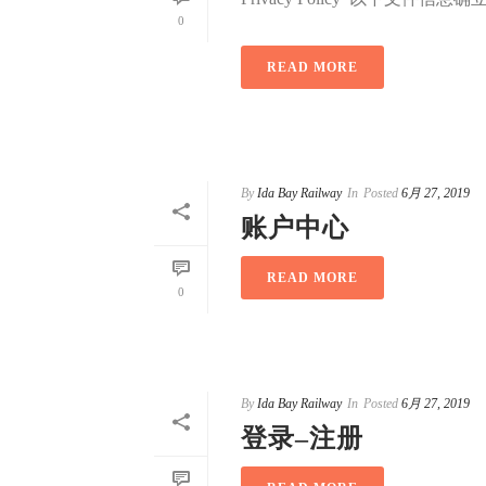
0
READ MORE
By
Ida Bay Railway
In
Posted
6月 27, 2019
账户中心
READ MORE
0
By
Ida Bay Railway
In
Posted
6月 27, 2019
登录–注册