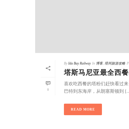
By
Ida Bay Railway
In
博客
,
塔州旅游攻略
P
塔斯马尼亚最全西餐
喜欢吃西餐的塔粉们赶快看过来
0
巴特到东海岸，从朗塞斯顿到 […
READ MORE