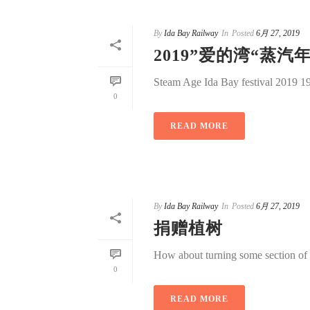
By
Ida Bay Railway
In
Posted
6月 27, 2019
2019”爱的湾“蒸汽
Steam Age Ida Bay festival 2019 
0
READ MORE
By
Ida Bay Railway
In
Posted
6月 27, 2019
捐赠植树
How about turning some section of 
0
READ MORE