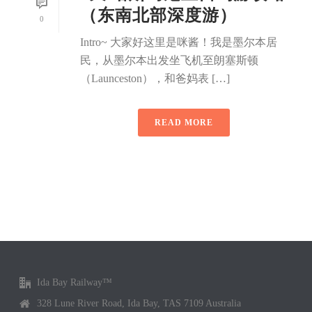
（东南北部深度游）
0
Intro~ 大家好这里是咪酱！我是墨尔本居
民，从墨尔本出发坐飞机至朗塞斯顿
（Launceston），和爸妈表 […]
READ MORE
Ida Bay Railway™
328 Lune River Road, Ida Bay, TAS 7109 Australia